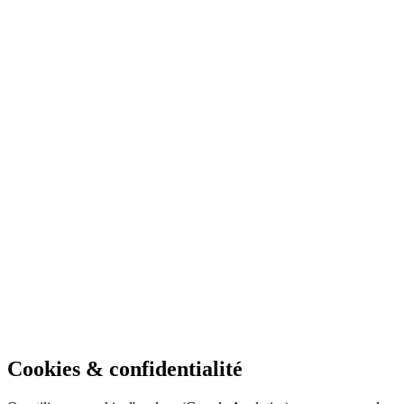
Thématiques
Chargekeeper
Les principes fondamentaux
Site principal
Configurations techniques
Support conducteur
Fonctionnalités & services
Contact
Monétisation
Pilotage de l'activité
Interopérabilité & roaming
Informations générales
Subventions
Paramètres & administration
© 2026 Chargekeeper — Centre d'aide
Cookies & confidentialité