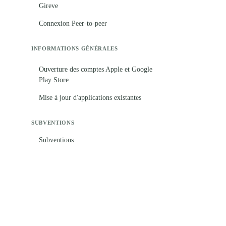
Gireve
Connexion Peer-to-peer
INFORMATIONS GÉNÉRALES
Ouverture des comptes Apple et Google
Play Store
Mise à jour d'applications existantes
SUBVENTIONS
Subventions
PARAMÈTRES & ADMINISTRATION
Configurer le SSO Microsoft Entra ID
(Azure AD)
Configurations techniques