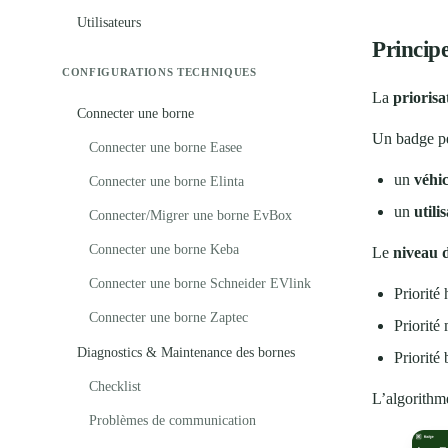
Utilisateurs
Princip
CONFIGURATIONS TECHNIQUES
La
priorisa
Connecter une borne
Un badge peu
Connecter une borne Easee
un
véhi
Connecter une borne Elinta
un
utili
Connecter/Migrer une borne EvBox
Connecter une borne Keba
Le
niveau d
Connecter une borne Schneider EVlink
Priorité 
Connecter une borne Zaptec
Priorité
Diagnostics & Maintenance des bornes
Priorité 
Checklist
L’algorithme
Problèmes de communication