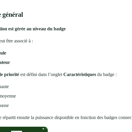
e général
tion est gérée au niveau du badge
t être associé à :
cule
sateur
e priorité
est défini dans l’onglet
Caractéristiques
du badge :
haute
 moyenne
basse
 répartit ensuite la puissance disponible en fonction des badges connec