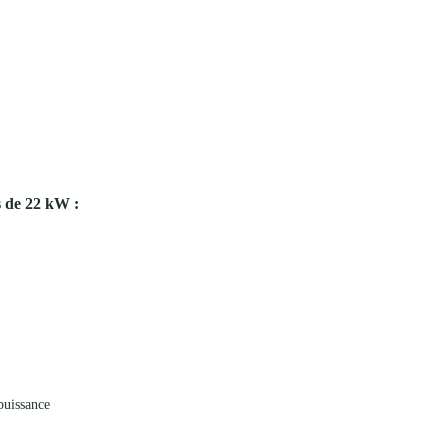
s de 22 kW :
puissance