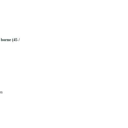
borne (45 /
en